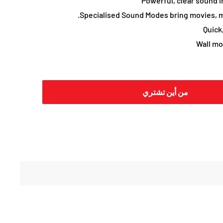
Powerful, clear sound 
Specialised Sound Modes bring movies, mus
Quick
Wall mo
من أين تشتري