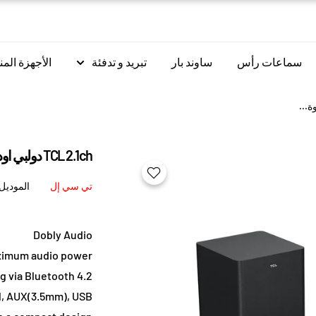
سماعات رأس
ساوند بار
تبريد و تدفئة
الأجهزة المن
TCL 2.1ch دولبي اوديو مع مضخم صوت قوة 240 واط
تي سي إل
الموديل
Dobly Audio
imum audio power
g via Bluetooth 4.2
l, AUX(3.5mm), USB