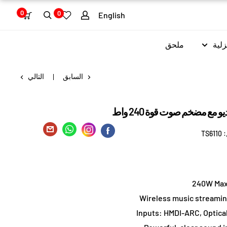
0
0
English
زلية
ملحق
السابق
التالي
:
TS6110
240W Max
Wireless music streamin
Inputs: HMDI-ARC, Optica