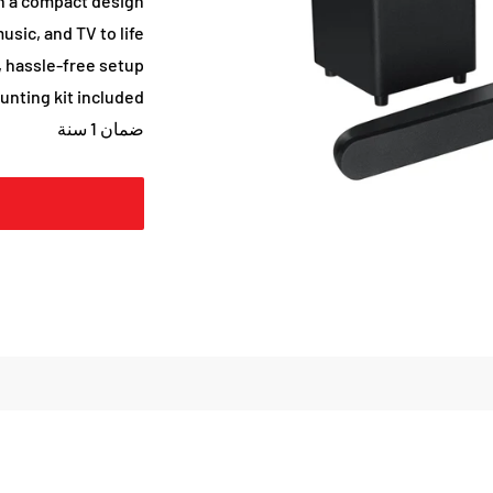
in a compact design
ic, and TV to life.
, hassle-free setup
unting kit included
ضمان 1 سنة