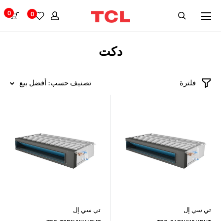
0
0
دكت
فلترة
تصنيف حسب: أفضل بيع
تي سي إل
تي سي إل