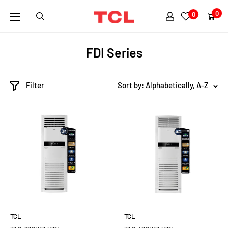
0
0
FDI Series
Filter
Sort by: Alphabetically, A-Z
TCL
TCL