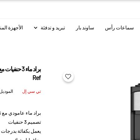
سماعات رأس
ساوند بار
تبريد و تدفئة
الأجهزة المن
Ref
تي سي إل
الموديل
براد ماء عامودي مع 
تصميم 3 حنفيات
يعمل بكفائة بدرجات ا
ضاغط استوائي