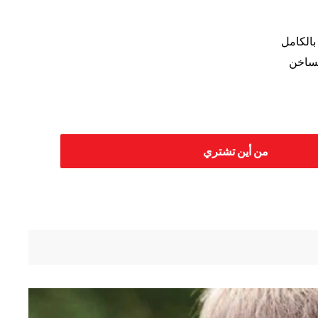
الكامل
لساخن
من أين تشتري