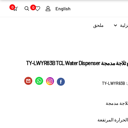
0
0
English
زلية
ملحق
براد ماء 3 حنفيات مع ثلاجة مدمجة TY-LWYR83B TCL Water Dispenser
:
TY-LWYR83B
ثلاجة مدمجة
لحرارة المرتفعة