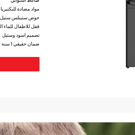
مواد مضادة للبكتيريا
حوض ستينلس ستيل ب
قفل للاطفال للماء ا
تصميم اسود وستيل
ضمان حقيقي 1 سنة