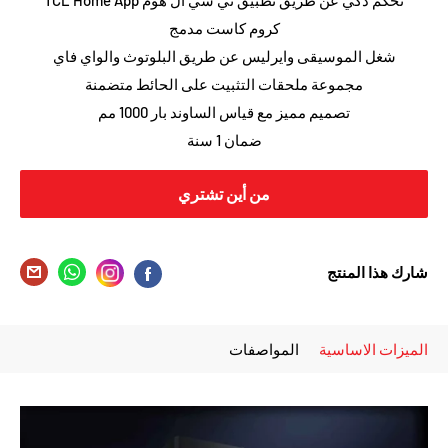
تحكم ذكي عن طريق تطبيق تي سي ال هوم TCL Home App
كروم كاست مدمج
شغل الموسيقى وايرليس عن طريق البلوتوث والواي فاي
مجموعة ملحقات التثبيت على الحائط متضمنة
تصميم مميز مع قياس الساوند بار 1000 مم
ضمان 1 سنة
من أين تشتري
شارك هذا المنتج
الميزات الاساسية
المواصفات