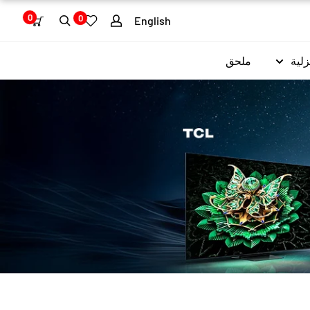
0
0
English
زلية
ملحق