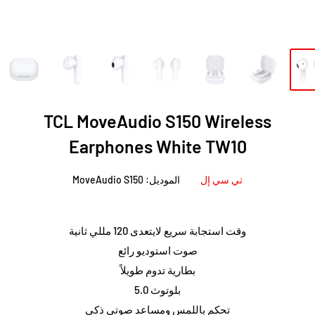
TCL MoveAudio S150 Wireless
Earphones White TW10
تي سي إل
الموديل:
MoveAudio S150
وقت استجابة سريع لايتعدى 120 مللي ثانية
صوت استوديو رائع
بطارية تدوم طويلاً
بلوتوث 5.0
تحكم باللمس ومساعد صوتي ذكي