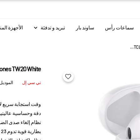
سماعات رأس
ساوند بار
تبريد و تدفئة
الأجهزة المن
TCL
hones TW20 White
تي سي إل
الموديل
وقت استجابة سريع لايتعدى 120 
دقة وحساسية عاليتي
نظام إلغاء صدى الض
بطارية قوية تدوم 23 ساعة