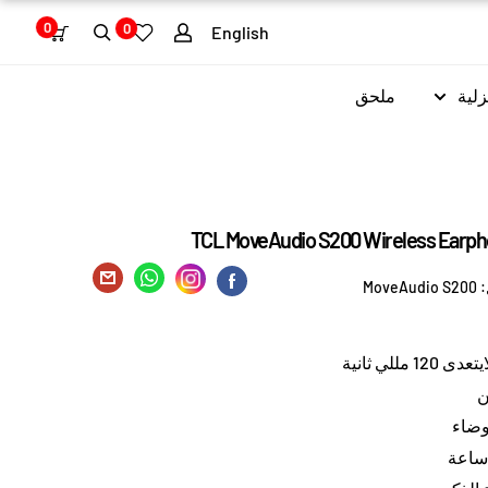
0
0
English
زلية
ملحق
TCL MoveAudio S200 Wireless Earp
:
MoveAudio S200
مللي ثانية
ن
وضاء