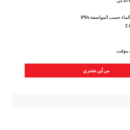
 الذكي
ماء حسب المواصفة IP54
 مؤقت
من أين تشتري