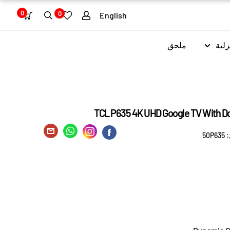
0
0
English
زلية
ملحق
TCL P635 4K UHD Google TV With Dol
:
50P635