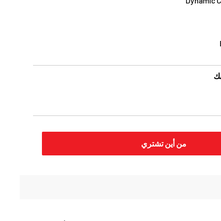
Dynamic 
بك
من أين تشتري