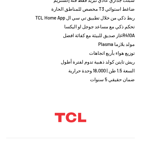
سبلت جداري عادي تبريد فقط فئة إكستريم
ضاغط استوائي T3 مخصص للمناطق الحارة
ربط ذكي من خلال تطبيق تي سي ال TCL Home App
تحكم ذكي مع مساعد جوجل او اليكسا
R410Aغاز صديق للبيئة مع كفائة افضل
مولد بلازما Plasma
توزيع هواء بأربع اتجاهات
ريش تايتن كولد ذهبية تدوم لفترة أطول
السعة 1.5 طن | 18,000 وحدة حرارية
ضمان حقيقي 5 سنوات