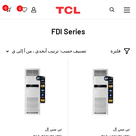
0
0
FDI Series
فلترة
تصنيف حسب: ترتيب أبجدي ، من أ إلى ي
تي سي إل
تي سي إل